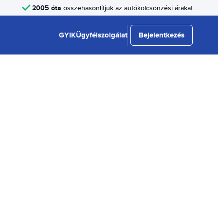
2005 óta
összehasonlítjuk az autókölcsönzési árakat
GYIK
Ügyfélszolgálat
Bejelentkezés