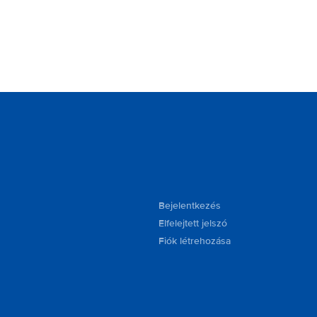
Bejelentkezés
Elfelejtett jelszó
Fiók létrehozása