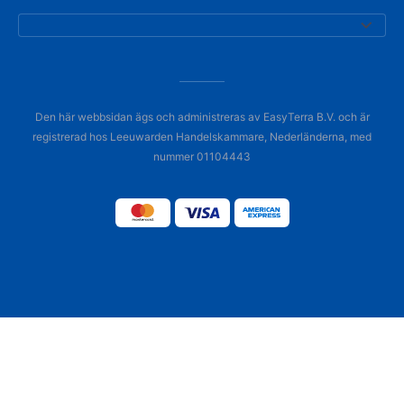
Den här webbsidan ägs och administreras av EasyTerra B.V. och är
registrerad hos Leeuwarden Handelskammare, Nederländerna, med
nummer 01104443