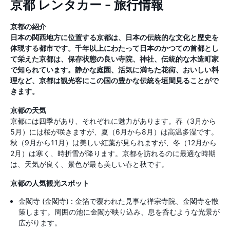
京都 レンタカー - 旅行情報
京都の紹介
日本の関西地方に位置する京都は、日本の伝統的な文化と歴史を
体現する都市です。千年以上にわたって日本のかつての首都とし
て栄えた京都は、保存状態の良い寺院、神社、伝統的な木造町家
で知られています。静かな庭園、活気に満ちた花街、おいしい料
理など、京都は観光客にこの国の豊かな伝統を垣間見ることがで
きます。
京都の天気
京都には四季があり、それぞれに魅力があります。春（3月から
5月）には桜が咲きますが、夏（6月から8月）は高温多湿です。
秋（9月から11月）は美しい紅葉が見られますが、冬（12月から
2月）は寒く、時折雪が降ります。京都を訪れるのに最適な時期
は、天気が良く、景色が最も美しい春と秋です。
京都の人気観光スポット
金閣寺 (金閣寺) : 金箔で覆われた見事な禅宗寺院、金閣寺を散
策します。周囲の池に金閣が映り込み、息を呑むような光景が
広がります。