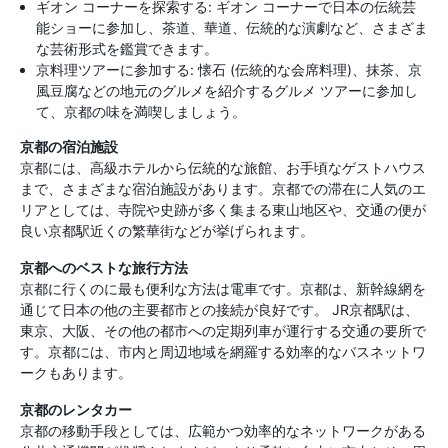
ギオン コーナーを探索する: ギオン コーナーで日本の伝統芸
能ショーに参加し、茶道、華道、伝統的な演劇など、さまざま
な芸術形式を鑑賞できます。
京料理ツアーに参加する: 懐石 (伝統的な会席料理)、抹茶、京
風豆腐などの地元のグルメを紹介するグルメ ツアーに参加し
て、京都の味を満喫しましょう。
京都の宿泊施設
京都には、高級ホテルから伝統的な旅館、お手頃なゲストハウス
まで、さまざまな宿泊施設があります。京都での滞在に人気のエ
リアとしては、寺院や史跡が多く集まる東山地区や、交通の便が
良い京都駅近くの繁華街などが挙げられます。
京都へのベストな旅行方法
京都に行くのに最も便利な方法は電車です。京都は、新幹線網を
通じて日本の他の主要都市との接続が良好です。 JR京都駅は、
東京、大阪、その他の都市への定期列車が運行する交通の要所で
す。京都には、市内と周辺地域を網羅する効率的なバスネットワ
ークもあります。
京都のレンタカー
京都の移動手段としては、広範かつ効率的なネットワークがある