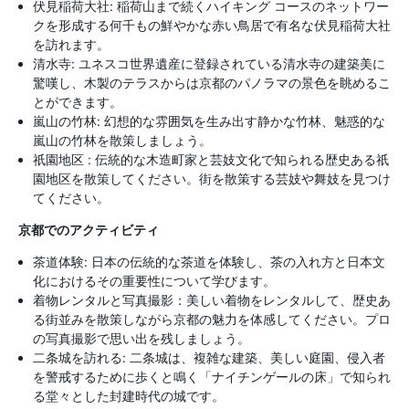
伏見稲荷大社: 稲荷山まで続くハイキング コースのネットワー
クを形成する何千もの鮮やかな赤い鳥居で有名な伏見稲荷大社
を訪れます。
清水寺: ユネスコ世界遺産に登録されている清水寺の建築美に
驚嘆し、木製のテラスからは京都のパノラマの景色を眺めるこ
とができます。
嵐山の竹林: 幻想的な雰囲気を生み出す静かな竹林、魅惑的な
嵐山の竹林を散策しましょう。
祇園地区 : 伝統的な木造町家と芸妓文化で知られる歴史ある祇
園地区を散策してください。街を散策する芸妓や舞妓を見つけ
てください。
京都でのアクティビティ
茶道体験: 日本の伝統的な茶道を体験し、茶の入れ方と日本文
化におけるその重要性について学びます。
着物レンタルと写真撮影：美しい着物をレンタルして、歴史あ
る街並みを散策しながら京都の魅力を体感してください。プロ
の写真撮影で思い出を残しましょう。
二条城を訪れる: 二条城は、複雑な建築、美しい庭園、侵入者
を警戒するために歩くと鳴く「ナイチンゲールの床」で知られ
る堂々とした封建時代の城です。