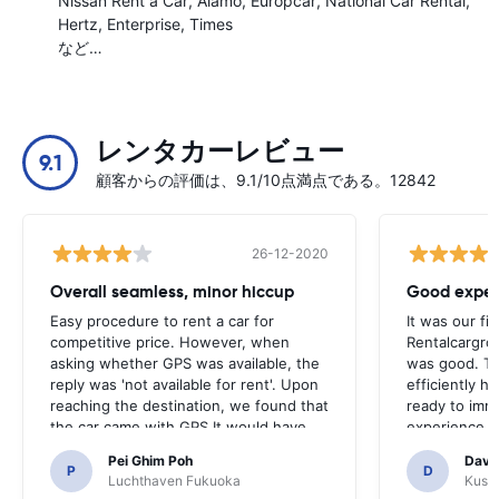
Nissan Rent a Car
Alamo
Europcar
National Car Rental
Hertz
Enterprise
Times
など…
レンタカーレビュー
9.1
顧客からの評価は、9.1/10点満点である。12842
26-12-2020
Overall seamless, minor hiccup
Good exper
Easy procedure to rent a car for
It was our fir
competitive price. However, when
Rentalcargro
asking whether GPS was available, the
was good. Th
reply was 'not available for rent'. Upon
efficiently 
reaching the destination, we found that
ready to imm
the car came with GPS.It would have
experience w
been terrible if we had decided to buy
renting again
Pei Ghim Poh
Davi
a GPS as it was necessary to navigate
P
D
Luchthaven Fukuoka
Kushi
Japanese roads.