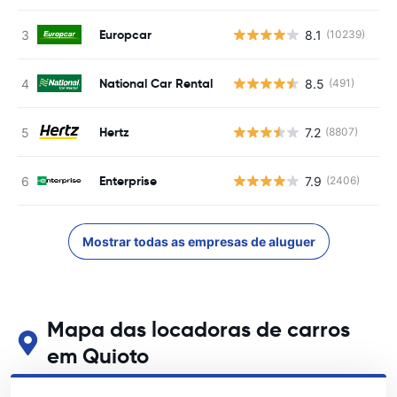
Europcar
8.1
(10239)
N
National Car Rental
8.5
(491)
N
Hertz
7.2
(8807)
N
Enterprise
7.9
(2406)
N
Mostrar todas as empresas de aluguer
Mapa das locadoras de carros
em Quioto
Veja nossos principais locais de aluguel de carros em Quioto