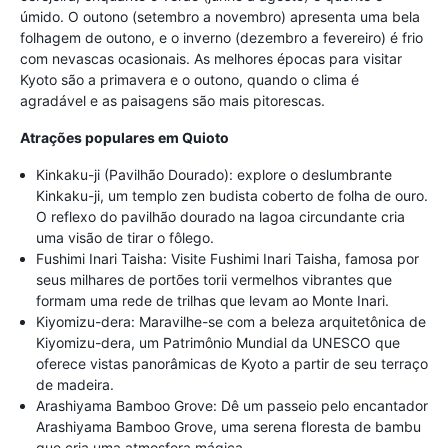
úmido. O outono (setembro a novembro) apresenta uma bela
folhagem de outono, e o inverno (dezembro a fevereiro) é frio
com nevascas ocasionais. As melhores épocas para visitar
Kyoto são a primavera e o outono, quando o clima é
agradável e as paisagens são mais pitorescas.
Atrações populares em Quioto
Kinkaku-ji (Pavilhão Dourado): explore o deslumbrante
Kinkaku-ji, um templo zen budista coberto de folha de ouro.
O reflexo do pavilhão dourado na lagoa circundante cria
uma visão de tirar o fôlego.
Fushimi Inari Taisha: Visite Fushimi Inari Taisha, famosa por
seus milhares de portões torii vermelhos vibrantes que
formam uma rede de trilhas que levam ao Monte Inari.
Kiyomizu-dera: Maravilhe-se com a beleza arquitetônica de
Kiyomizu-dera, um Patrimônio Mundial da UNESCO que
oferece vistas panorâmicas de Kyoto a partir de seu terraço
de madeira.
Arashiyama Bamboo Grove: Dê um passeio pelo encantador
Arashiyama Bamboo Grove, uma serena floresta de bambu
que cria uma atmosfera mágica.