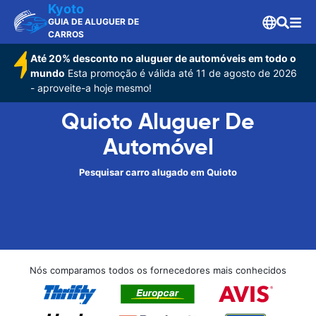
Kyoto
GUIA DE ALUGUER DE
CARROS
Até 20% desconto no aluguer de automóveis em todo o
mundo
Esta promoção é válida até 11 de agosto de 2026
- aproveite-a hoje mesmo!
Quioto Aluguer De
Automóvel
Pesquisar carro alugado em Quioto
Nós comparamos todos os fornecedores mais conhecidos