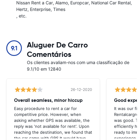
Nissan Rent a Car
Alamo
Europcar
National Car Rental
Hertz
Enterprise
Times
, etc.
Aluguer De Carro
9.1
Comentários
Os clientes avaliam-nos com uma classificação de
9.1/10 em 12840
26-12-2020
Overall seamless, minor hiccup
Good exper
Easy procedure to rent a car for
It was our fir
competitive price. However, when
Rentalcargro
asking whether GPS was available, the
was good. Th
reply was 'not available for rent'. Upon
efficiently 
reaching the destination, we found that
ready to imm
the car came with GPS.It would have
experience w